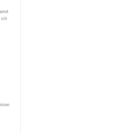
damit
 ich
ision